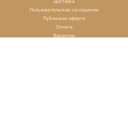
Доставка
Пользовательское соглашение
Публичная оферта
Оплата
Вакансии
Время работы:
Пн-Вс: 10:00 - 21:30
422-15-15
Мы в социальных сетях:
Будь в курсе событий!
Подписаться