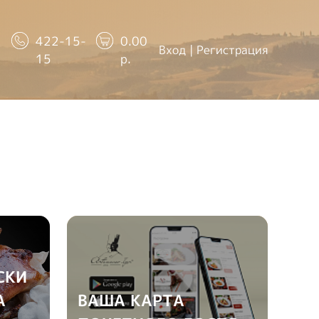
422-15-
0.00
Вход
|
Регистрация
15
р.
СКИ
А
ВАША КАРТА