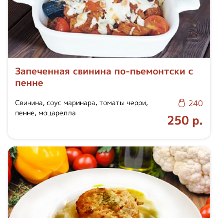
Запеченная свинина по-пьемонтски с
пенне
Свинина, соус маринара, томаты черри,
240
пенне, моцарелла
250 р.