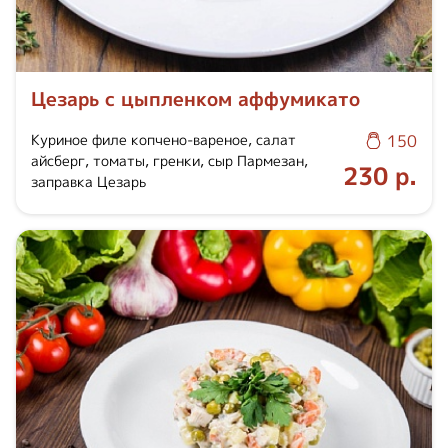
Цезарь с цыпленком аффумикато
Куриное филе копчено-вареное, салат
150
айсберг, томаты, гренки, сыр Пармезан,
230 р.
заправка Цезарь