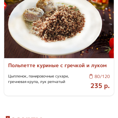
Польпетте куриные с гречкой и луком
Цыпленок, панировочные сухари,
80/120
гречневая крупа, лук репчатый
235 р.