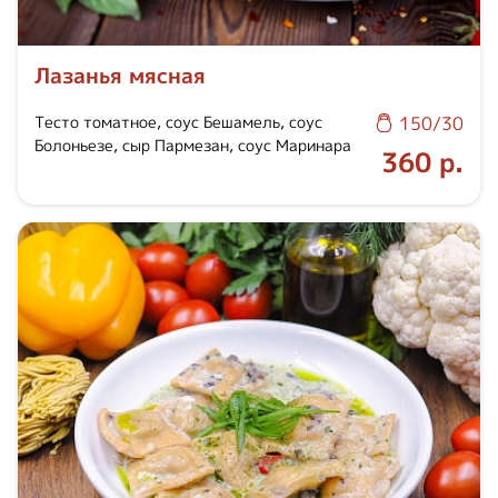
Лазанья мясная
Тесто томатное, соус Бешамель, соус
150/30
Болоньезе, сыр Пармезан, соус Маринара
360 р.